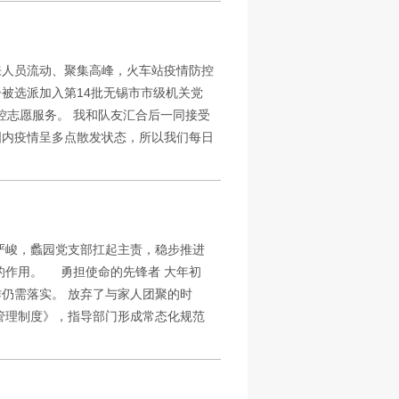
来人员流动、聚集高峰，火车站疫情防控
被选派加入第14批无锡市市级机关党
防控志愿服务。 我和队友汇合后一同接受
国内疫情呈多点散发状态，所以我们每日
严峻，蠡园党支部扛起主责，稳步推进
缺的作用。 勇担使命的先锋者 大年初
仍需落实。 放弃了与家人团聚的时
管理制度》，指导部门形成常态化规范