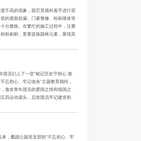
程度不高的现象，园艺景观科着手进行层
建筑的屋面拾漏、门窗整修、粉刷墙体等
得十分雅致。在繁忙的施工过程中，注重
、粉粉刷刷，更要提炼园林元素，展现其
年团员们上了一堂“铭记历史守初心 激
“不忘初心、牢记使命”主题教育期间，
作，激发青年团员的爱国之情和报国之
溯五四运动源头，启发团员牢记建党初
以来，蠡园公园党支部把“不忘初心、牢