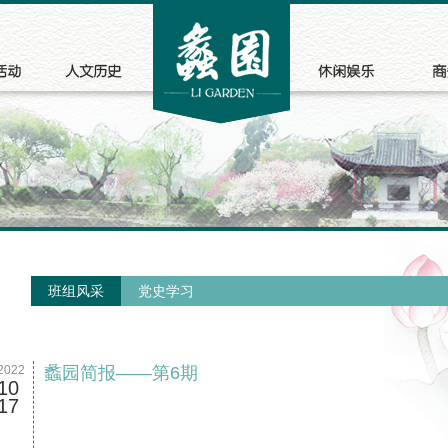
班组风采
党史学习
2022
蠡园简报——第6期
10
17