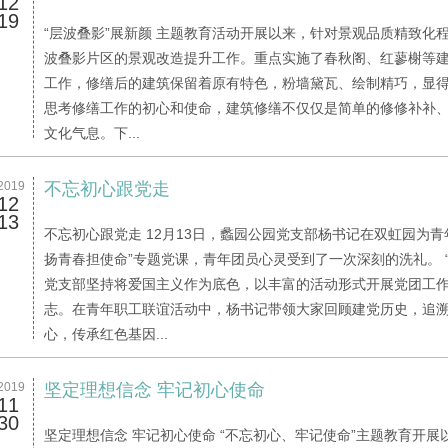
12
19
“层波叠影”展新颜 主题教育活动开展以来，针对景观品质精致化
波叠影片区的景观改造提升工作。重点实施了春秋阁、红蓼榭等
工作，修缮后的建筑保留着原有特色，粉墙黛瓦、绘制精巧，显
思考修缮工作的初心和使命，建筑修缮不仅仅是简单的修修补补
文化气息。下...
2019
不忘初心跟党走
12
13
不忘初心跟党走 12月13日，蠡园公园党支部杨书记在双虹园为青
扬青春担使命”专题党课，青年团员心灵受到了一次深刻的洗礼。 
党支部坚持将爱国主义作为底色，以丰富的活动形式开展党团工
志。在青年职工联谊活动中，杨书记带领大家回顾建党历史，追
心，传承红色基因...
2019
坚定理想信念 牢记初心使命
11
30
坚定理想信念 牢记初心使命 “不忘初心、牢记使命”主题教育开展