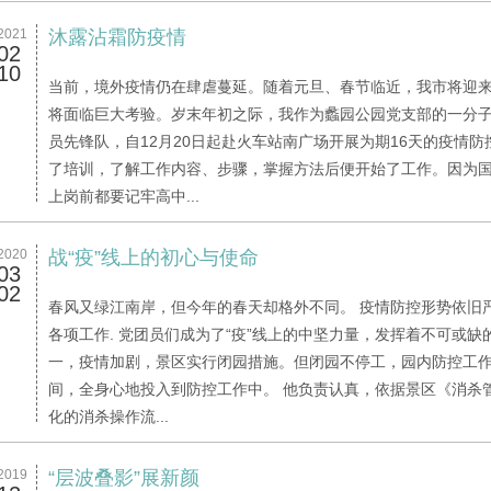
2021
沐露沾霜防疫情
02
10
当前，境外疫情仍在肆虐蔓延。随着元旦、春节临近，我市将迎
将面临巨大考验。岁末年初之际，我作为蠡园公园党支部的一分子
员先锋队，自12月20日起赴火车站南广场开展为期16天的疫情
了培训，了解工作内容、步骤，掌握方法后便开始了工作。因为
上岗前都要记牢高中...
2020
战“疫”线上的初心与使命
03
02
春风又绿江南岸，但今年的春天却格外不同。 疫情防控形势依旧
各项工作. 党团员们成为了“疫”线上的中坚力量，发挥着不可或
一，疫情加剧，景区实行闭园措施。但闭园不停工，园内防控工作
间，全身心地投入到防控工作中。 他负责认真，依据景区《消杀
化的消杀操作流...
2019
“层波叠影”展新颜