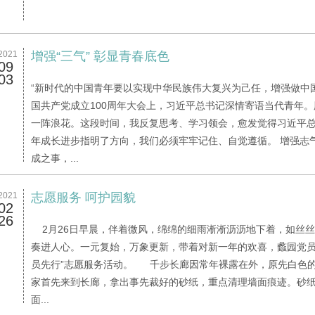
2021
增强“三气” 彰显青春底色
09
03
“新时代的中国青年要以实现中华民族伟大复兴为己任，增强做中
国共产党成立100周年大会上，习近平总书记深情寄语当代青年
一阵浪花。这段时间，我反复思考、学习领会，愈发觉得习近平总
年成长进步指明了方向，我们必须牢牢记住、自觉遵循。 增强志气
成之事，...
2021
志愿服务 呵护园貌
02
26
2月26日早晨，伴着微风，绵绵的细雨淅淅沥沥地下着，如丝
奏进人心。一元复始，万象更新，带着对新一年的欢喜，蠡园党员
员先行”志愿服务活动。 千步长廊因常年裸露在外，原先白色的
家首先来到长廊，拿出事先裁好的砂纸，重点清理墙面痕迹。砂
面...