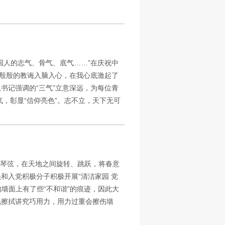
国人的志气、骨气、底气……”在庆祝中
。殷殷的教诲入脑入心，在我心底激起了
书记强调的“三气”立意深远，为每位青
，彰显“信仰亮色”。志不立，天下无可
丝琴弦，在天地之间旋转、跳跃，将春意
和入党积极分子积极开展“清洁家园 党
墙面上有了些“不和谐”的痕迹，因此大
纸擦拭讲究巧用力，用力过重会擦伤墙