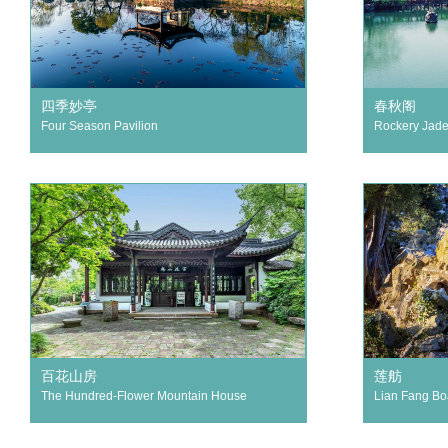
四季妙亭
春秋阁
Four Season Pavilion
Rockery Jad
百花山房
莲舫
The Hundred-Flower Mountain House
Lian Fang Bo