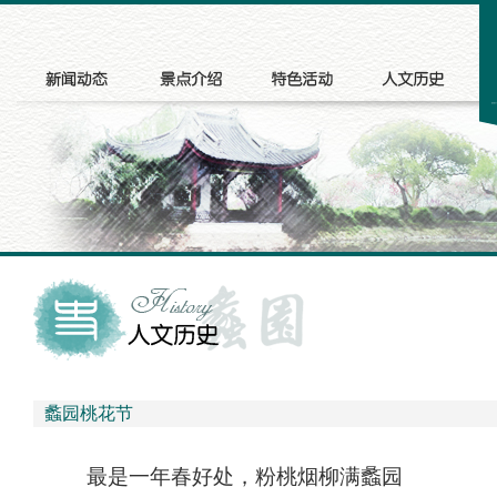
蠡园桃花节
最是一年春好处，粉桃烟柳满蠡园